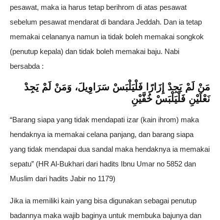
pesawat, maka ia harus tetap berihrom di atas pesawat
sebelum pesawat mendarat di bandara Jeddah. Dan ia tetap
memakai celananya namun ia tidak boleh memakai songkok
(penutup kepala) dan tidak boleh memakai baju. Nabi
bersabda :
مَنْ لَمْ يَجِدْ إِزَارًا فَلْيَلْبَسْ سَرَاوِيلَ، وَمَنْ لَمْ يَجِدْ
نَعْلَيْنِ فَلْيَلْبَسْ خُفَّيْنِ
“Barang siapa yang tidak mendapati izar (kain ihrom) maka
hendaknya ia memakai celana panjang, dan barang siapa
yang tidak mendapai dua sandal maka hendaknya ia memakai
sepatu” (HR Al-Bukhari dari hadits Ibnu Umar no 5852 dan
Muslim dari hadits Jabir no 1179)
Jika ia memiliki kain yang bisa digunakan sebagai penutup
badannya maka wajib baginya untuk membuka bajunya dan