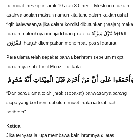
bermiqat meskipun jarak 10 atau 30 menit. Meskipun hukum
asalnya adalah makruh namun kita tahu dalam kaidah ushul
fiqih bahwasanya jika dalam kondisi dibutuhkan (haajah) maka
hukum makruhnya menjadi hilang karena
الحَاجَةُ تُنَزَّلُ مَنِزْلَةَ
الضَّرُوْرَةِ
haajah ditempatkan menempati posisi darurat.
Para ulama telah sepakat bahwa berihrom sebelum miqot
hukumnya sah. Ibnul Munzir berkata :
وَأَجْمَعُوا عَلَى أَنَّ مَنْ أَحْرَمَ قَبْلَ الْمِيْقَاتِ أَنَّهُ مُحْرِمٌ
“Dan para ulama telah ijmak (sepakat) bahwasanya barang
siapa yang berihrom sebelum miqot maka ia telah sah
berihrom”
Ketiga
:
Jika ternyata ia lupa membawa kain ihromnya di atas