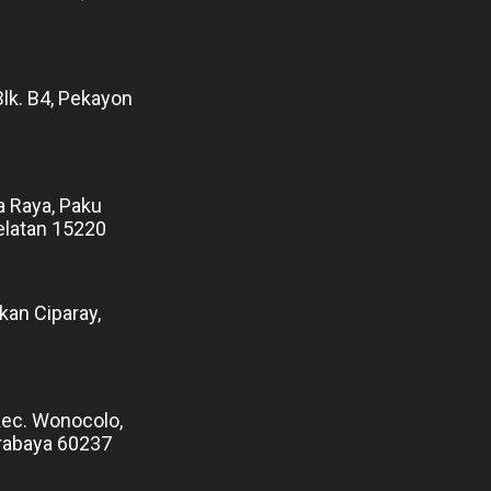
Blk. B4, Pekayon
a Raya, Paku
elatan 15220
kan Ciparay,
Kec. Wonocolo,
rabaya 60237