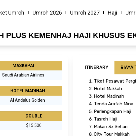
ket Umroh
Umroh 2026
Umroh 2027
Haji
Umr
NH PLUS KEMENHAJ HAJI KHUSUS E
MASKAPAI
ITINERARY
BIAYA
Saudi Arabian Airlines
Tiket Pesawat Pergi
Hotel Makkah
HOTEL MADINAH
Hotel Madinah
Al Andalus Golden
Tenda Arafah Mina
Perlengkapan Haji
DOUBLE
Tasreh Haji
$15.500
Makan 3x Sehari
City Tour Makkah