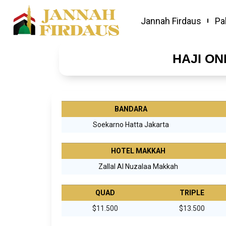
Jannah Firdaus
Pa
HAJI O
BANDARA
Soekarno Hatta Jakarta
HOTEL MAKKAH
Zallal Al Nuzalaa Makkah
QUAD
TRIPLE
$11.500
$13.500