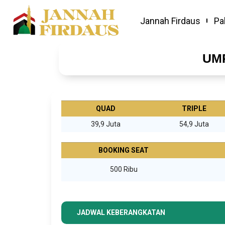
Jannah Firdaus
Pa
UM
QUAD
TRIPLE
39,9 Juta
54,9 Juta
BOOKING SEAT
500 Ribu
JADWAL KEBERANGKATAN