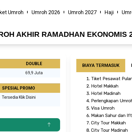
ket Umroh
Umroh 2026
Umroh 2027
Haji
Umr
ROH AKHIR RAMADHAN EKONOMIS 2
DOUBLE
BIAYA TERMASUK
69,9 Juta
Tiket Pesawat Pulan
Hotel Makkah
SPESIAL PROMO
Hotel Madinah
Tersedia Klik Disini
Perlengkapan Umro
Visa Umroh
Makan Sahur dan If
City Tour Makkah
City Tour Madinah