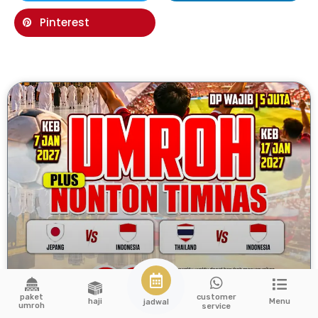
Pinterest
paket
customer
haji
Menu
jadwal
umroh
service