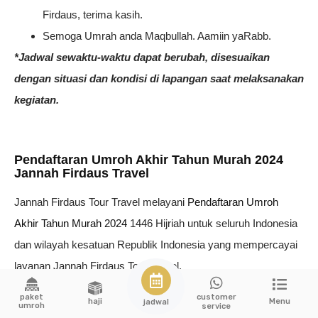
Firdaus, terima kasih.
Semoga Umrah anda Maqbullah. Aamiin yaRabb.
*Jadwal sewaktu-waktu dapat berubah, disesuaikan
dengan situasi dan kondisi di lapangan saat melaksanakan
kegiatan.
Pendaftaran Umroh Akhir Tahun Murah 2024
Jannah Firdaus Travel
Jannah Firdaus Tour Travel melayani
Pendaftaran Umroh
Akhir Tahun Murah 2024
1446 Hijriah untuk seluruh Indonesia
dan wilayah kesatuan Republik Indonesia yang mempercayai
layanan Jannah Firdaus Tour Travel.
Biidznillah dengan kemudahan Era Digital dengan internet para
paket
customer
haji
Menu
jadwal
umroh
service