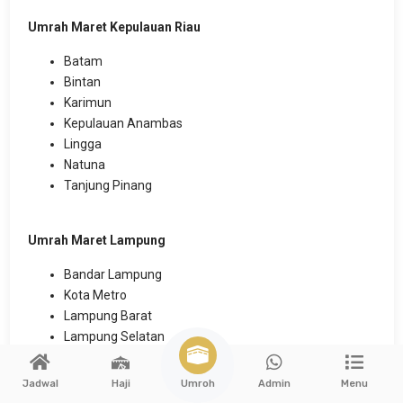
Umrah Maret Kepulauan Riau
Batam
Bintan
Karimun
Kepulauan Anambas
Lingga
Natuna
Tanjung Pinang
Umrah Maret Lampung
Bandar Lampung
Kota Metro
Lampung Barat
Lampung Selatan
Lampung Tengah
Lampung Timur
Umroh
Jadwal
Haji
Admin
Menu
Lampung Utara