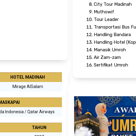
City Tour Madinah
Muthowif
Tour Leader
Transportasi Bus Fu
Handling Bandara
Handling Hotel (Kop
Manasik Umroh
Air Zam-zam
Sertifikat Umroh
HOTEL MADINAH
Mirage AlSalam
MASKAPAI
da Indonesia
/
Qatar Airways
TAHUN