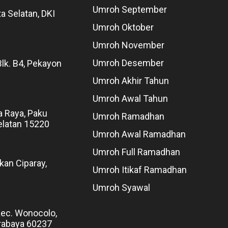
Umroh September
ta Selatan, DKI
Umroh Oktober
Umroh November
Umroh Desember
Blk. B4, Pekayon
Umroh Akhir Tahun
Umroh Awal Tahun
a Raya, Paku
Umroh Ramadhan
elatan 15220
Umroh Awal Ramadhan
Umroh Full Ramadhan
kan Ciparay,
Umroh Itikaf Ramadhan
Umroh Syawal
Kec. Wonocolo,
rabaya 60237