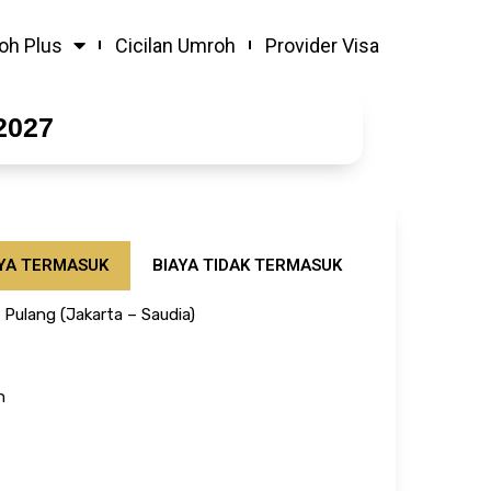
oh Plus
Cicilan Umroh
Provider Visa
2027
YA TERMASUK
BIAYA TIDAK TERMASUK
SYARAT & K
 Pulang (Jakarta – Saudia)
h