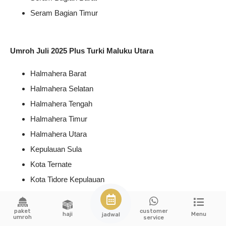
Seram Bagian Timur
Umroh Juli 2025 Plus Turki Maluku Utara
Halmahera Barat
Halmahera Selatan
Halmahera Tengah
Halmahera Timur
Halmahera Utara
Kepulauan Sula
Kota Ternate
Kota Tidore Kepulauan
Pulau Morotai
Pulau Taliabu
paket
customer
haji
Menu
jadwal
umroh
service