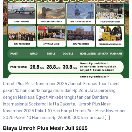
Umroh Plus Mesir November 2025 Jannah Firdaus Tour Travel
paket 10 hari dan 12 harga mulai dari Rp 26.8 Juta perorang
dengan Maskapai Egypt Air keberangkatan dari Bandara
Internasional Soekarno Hatta Jakarta. Umroh Plus Mesir
November 2025 Paket 10 Hari Harga Umroh Plus Mesir November
2025 Paket 10 Hari mulai Rp 26.800.000 kamar quad […]
Biaya Umroh Plus Mesir Juli 2025