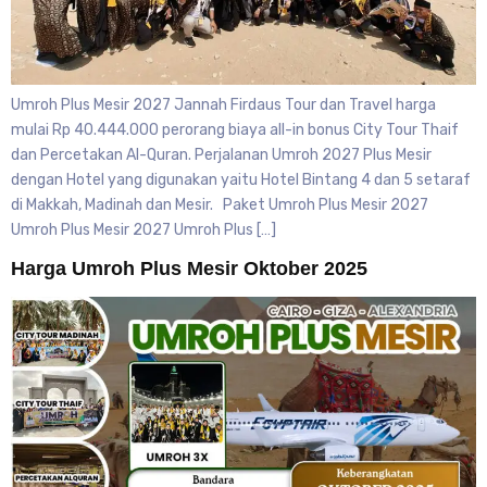
Umroh Plus Mesir 2027 Jannah Firdaus Tour dan Travel harga
mulai Rp 40.444.000 perorang biaya all-in bonus City Tour Thaif
dan Percetakan Al-Quran. Perjalanan Umroh 2027 Plus Mesir
dengan Hotel yang digunakan yaitu Hotel Bintang 4 dan 5 setaraf
di Makkah, Madinah dan Mesir. Paket Umroh Plus Mesir 2027
Umroh Plus Mesir 2027 Umroh Plus […]
Harga Umroh Plus Mesir Oktober 2025