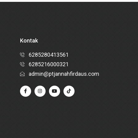
Kontak
6285280413561
6285216000321
admin@ptjannahfirdaus.com