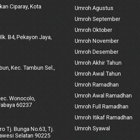
kan Ciparay, Kota
Umroh Agustus
Umroh September
Umroh Oktober
lk. B4, Pekayon Jaya,
Umroh November
Umroh Desember
Umroh Akhir Tahun
bun, Kec. Tambun Sel.,
Umroh Awal Tahun
Umroh Ramadhan
Umroh Awal Ramadhan
Kec. Wonocolo,
rabaya 60237
Umroh Full Ramadhan
Umroh Itikaf Ramadhan
Umroh Syawal
ro Tj. Bunga No.63, Tj.
lawesi Selatan 90225