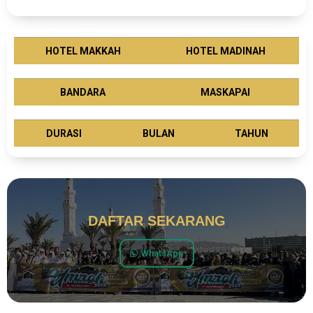
HOTEL MAKKAH
HOTEL MADINAH
BANDARA
MASKAPAI
DURASI
BULAN
TAHUN
DAFTAR SEKARANG
WhatsApp