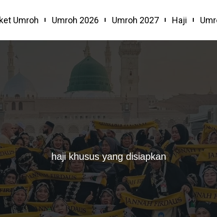
ket Umroh
Umroh 2026
Umroh 2027
Haji
Umr
haji khusus yang disiapkan