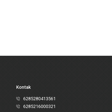
Kontak
6285280413561
6285216000321