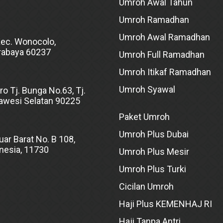
Umroh Awal Tahun
Umroh Ramadhan
Umroh Awal Ramadhan
Kec. Wonocolo,
rabaya 60237
Umroh Full Ramadhan
Umroh Itikaf Ramadhan
Umroh Syawal
ro Tj. Bunga No.63, Tj.
lawesi Selatan 90225
Paket Umroh
Umroh Plus Dubai
uar Barat No. B 108,
onesia, 11730
Umroh Plus Mesir
Umroh Plus Turki
Cicilan Umroh
Haji Plus KEMENHAJ RI
Haji Tanpa Antri