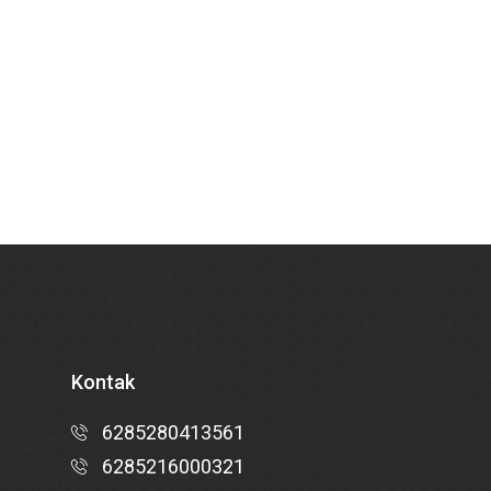
Kontak
6285280413561
6285216000321