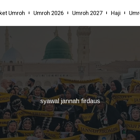
ket Umroh
Umroh 2026
Umroh 2027
Haji
Umr
syawal jannah firdaus