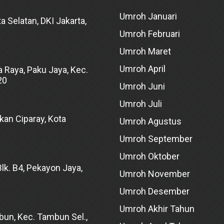
Umroh Januari
a Selatan, DKI Jakarta,
Umroh Februari
Umroh Maret
Umroh April
 Raya, Paku Jaya, Kec.
20
Umroh Juni
Umroh Juli
kan Ciparay, Kota
Umroh Agustus
Umroh September
Umroh Oktober
lk. B4, Pekayon Jaya,
Umroh November
Umroh Desember
Umroh Akhir Tahun
bun, Kec. Tambun Sel.,