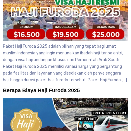
Paket Haji Furoda 2025 adalah pilihan yang tepat bagi umat
muslim Indonesia yang ingin menunaikan ibadah haji tanpa antri,
dengan visa haji undangan khusus dari Pemerintah Arab Saudi.
Paket Haji Furoda 2025 memiliki variasi harga yang bergantung
pada fasilitas dan layanan yang disediakan oleh penyelenggara
haji hingga durasi paket haji furoda tersebut. Paket Haji Furoda […]
Berapa Biaya Haji Furoda 2025